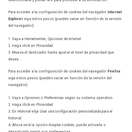
seleccionarla y pulsar la
X
para proceder a su eliminación.
Para acceder a la configuración de
cookies
del navegador
Internet
Explorer
siga estos pasos (pueden variar en función de la versión
del navegador):
Vaya a
Herramientas
,
Opciones de Internet
Haga click en
Privacidad
.
Mueva el deslizador hasta ajustar el nivel de privacidad que
desee.
Para acceder a la configuración de
cookies
del navegador
Firefox
siga estos pasos (pueden variar en función de la versión del
navegador):
Vaya a
Opciones
o
Preferencias
según su sistema operativo.
Haga click en
Privacidad
.
En
Historial
elija
Usar una configuración personalizada para el
historial
.
Ahora verá la opción
Aceptar cookies
, puede activarla o
desactivarla según sus preferencias.